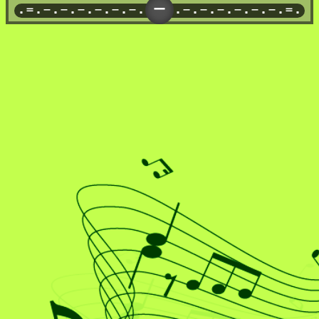
-
...xxxxooI+..-+..
.-.-.-.-.-.=...x+