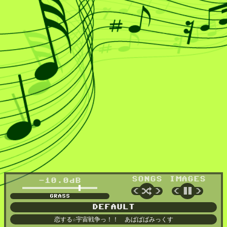
SONGS
IMAGES
-10.0dB
🔀
⏸
<
>
<
>
CANARY
DEFAULT
恋する☆宇宙戦争っ！！ あばばばみっくす